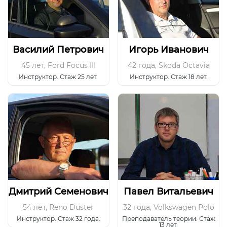
Василий Петрович
Игорь Иванович
45 лет
,
Ford Focus III
42 года
,
Skoda Octavia
Инструктор. Стаж 25 лет.
Инструктор. Стаж 18 лет.
Дмитрий Семенович
Павел Витальевич
54 лет
,
Reno Duster
32 года
,
Volkswagen Polo
Инструктор. Стаж 32 года.
Преподаватель теории. Стаж
13 лет.