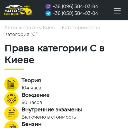
+38 (096) 384-03-84
+38 (050) 384-03-84
Автошкола ABV Киев
—
Категории прав
—
Категория “C”
Права категории С в
Киеве
Теория
104 часа
Вождение
60 часов
Внутренние экзамены
Включено в стоимость
Бензин