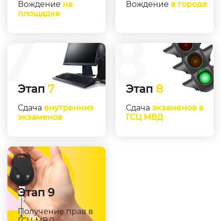
Вождение
на
Вождение
в городе
площадке
Этап
7
Этап
8
Сдача
внутренних
Сдача
экзаменов в
экзаменов
ГСЦ МВД
Этап
9
Получение
прав в
ГСЦ МВД