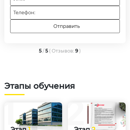
5
/
5
(
Отзывов:
9
)
Этапы обучения
Этап
1
Этап
2