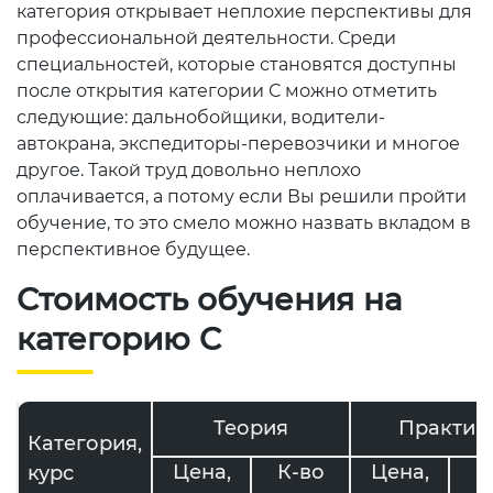
категория открывает неплохие перспективы для
профессиональной деятельности. Среди
специальностей, которые становятся доступны
после открытия категории С можно отметить
следующие: дальнобойщики, водители-
автокрана, экспедиторы-перевозчики и многое
другое. Такой труд довольно неплохо
оплачивается, а потому если Вы решили пройти
обучение, то это смело можно назвать вкладом в
перспективное будущее.
Стоимость обучения на
категорию C
Теория
Практик
Категория,
Цена,
К-во
Цена,
К
курс