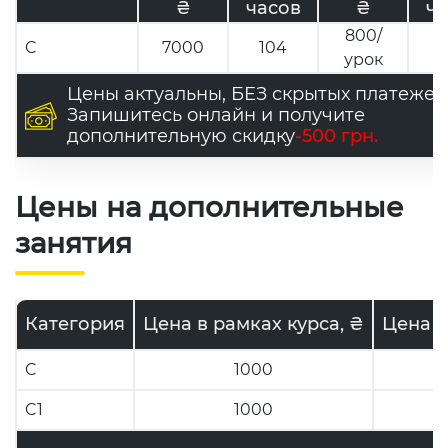
₴
часов
₴
ча
800/
C
7000
104
урок
Цены актуальны, БЕЗ скрытых платежей
Запишитесь онлайн и получите
дополнительную скидку
-500 грн.
Цены на дополнительные
занятия
Категория
Цена в рамках курса, ₴
Цена в
C
1000
C1
1000