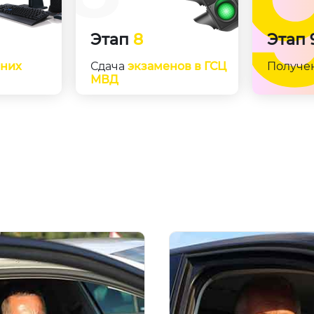
Этап
8
Этап
нних
Сдача
экзаменов в ГСЦ
Получе
МВД