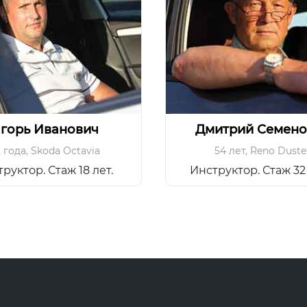
горь Иванович
Дмитрий Семено
 года
,
Skoda Octavia
54 лет
,
Reno Duste
руктор. Стаж 18 лет.
Инструктор. Стаж 32 