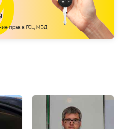
9
ние
прав в ГСЦ МВД