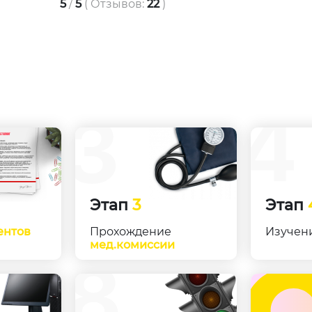
5
/
5
(
Отзывов:
22
)
Этап
3
Этап
ентов
Прохождение
Изучен
мед.комиссии