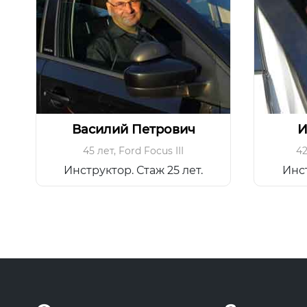
Василий Петрович
И
45 лет
,
Ford Focus III
42
Инструктор. Стаж 25 лет.
Инст