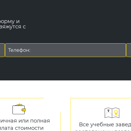
форму и
вяжутся с
тичная или полная
Все учебные заве
плата стоимости